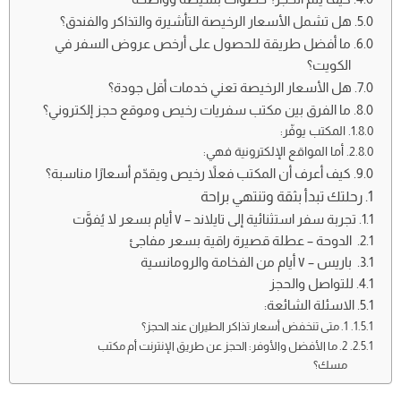
هل تشمل الأسعار الرخيصة التأشيرة والتذاكر والفندق؟
ما أفضل طريقة للحصول على أرخص عروض السفر في
الكويت؟
هل الأسعار الرخيصة تعني خدمات أقل جودة؟
ما الفرق بين مكتب سفريات رخيص وموقع حجز إلكتروني؟
المكتب يوفّر:
أما المواقع الإلكترونية فهي:
كيف أعرف أن المكتب فعلاً رخيص ويقدّم أسعارًا مناسبة؟
رحلتك تبدأ بثقة وتنتهي براحة
تجربة سفر استثنائية إلى تايلاند – ٧ أيام بسعر لا يُفوَّت
الدوحة – عطلة قصيرة راقية بسعر مفاجئ
باريس – ٧ أيام من الفخامة والرومانسية
للتواصل والحجز
الاسئلة الشائعة:
1. متى تنخفض أسعار تذاكر الطيران عند الحجز؟
2. ما الأفضل والأوفر: الحجز عن طريق الإنترنت أم مكتب
مسك؟