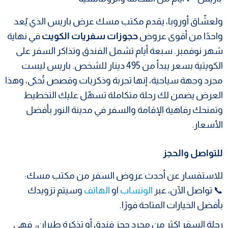
ولعشّاق أوروبا، يقدم مكتب مسك عرض باريس الذي يُعد
واحدًا من أقوى عروض
حجوزات سفريات الكويت
في نهاية
شهر نوفمبر. سبعة أيام تشمل الفندق وتذاكر السفر على
الكويتية بسعر يبدأ من 495 دينار للشخص. باريس ليست
مجرد وجهة سياحية، إنها تجربة وذكريات وقصص تُحكى، وهذا
العرض يضمن لك رحلة متكاملة تسهّل عليك التخطيط
وتمنحك رفاهية الإقامة والسفر في مدينة النور بأفضل
الأسعار.
للتواصل والحجز
للاستفسار عن أحدث عروض السفر من مكتب مسك:
📞 تواصل الآن، عبر
الوتساب
او
الهاتف
وسيتم تزويدك
بأفضل الخيارات المتاحة فورًا.
رحلة السفر اكثر من مجرد حجز فندق أو تذكرة طيران، فهي