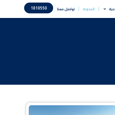
1810550
حية
المدونة
تواصل معنا