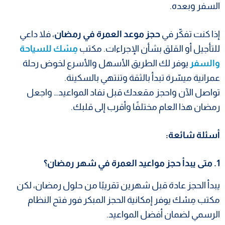
السفر وبعده.
إذا كنت تفكّر في
حجز موعد العمرة في رمضان
، فلا داعي
للتأجيل أو القلق بشأن الإجراءات. مكتب
مِسْك للسياحة
والسفر
يوفر لك الطريق الأسهل والأسرع لخوض رحلة
عمرانية ميسّرة تبدأ بالثقة وتنتهي بالسكينة.
تواصل الآن واحجز مقعدك قبل نفاد المواعيد… واجعل
رمضان هذا العام مختلفًا وأقرب إلى قلبك.
أسئلة شائعة:
1. متى يبدأ حجز مواعيد العمرة في شهر رمضان؟
يبدأ الحجز عادة قبل شهرين تقريبًا من حلول رمضان، لكن
مكتب مِسْك يوفر إمكانية الحجز المبكر فور فتح النظام
الرسمي لضمان أفضل المواعيد.