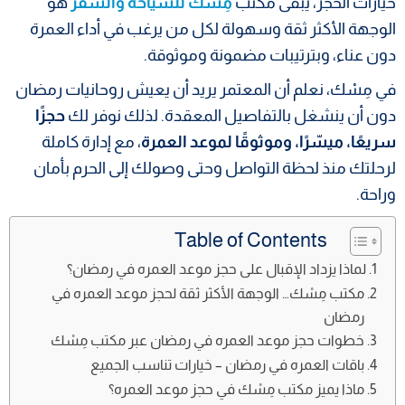
خيارات الحجز، يبقى مكتب
مِسْك للسياحة والسفر
هو
الوجهة الأكثر ثقة وسهولة لكل من يرغب في أداء العمرة
دون عناء، وبترتيبات مضمونة وموثوقة.
في مِسْك، نعلم أن المعتمر يريد أن يعيش روحانيات رمضان
دون أن ينشغل بالتفاصيل المعقدة. لذلك نوفر لك
حجزًا
سريعًا، ميسّرًا، وموثوقًا لموعد العمرة
، مع إدارة كاملة
لرحلتك منذ لحظة التواصل وحتى وصولك إلى الحرم بأمان
وراحة.
Table of Contents
لماذا يزداد الإقبال على حجز موعد العمره في رمضان؟
مكتب مِسْك… الوجهة الأكثر ثقة لحجز موعد العمره في
رمضان
خطوات حجز موعد العمره في رمضان عبر مكتب مِسْك
باقات العمره في رمضان – خيارات تناسب الجميع
ماذا يميز مكتب مِسْك في حجز موعد العمره؟