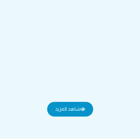
شاهد المزيد