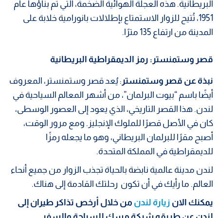
البريطانية. هذه العجلة الهوائية الضخمة، التي تم بناؤها عام
1951، تُتيح للزوار الاستمتاع بإطلالات بانورامية خلابة على
المدينة من ارتفاع 135 مترًا.
قصر وستمنستر: رمز الديمقراطية البريطانية
نبذة عن قصر وستمنستر
: يُعد قصر وستمنستر، المعروف
أيضًا باسم “بيوت البرلمان”، من أشهر المعالم السياحية في
لندن. هذا القصر التاريخي، الذي يعود إلى العصور الوسطى،
كان في الأصل قصرًا للملوك الإنجليز. ومع مرور الوقت،
أصبح مقرًا للبرلمان البريطاني، وهو ما يجعله رمزًا
للديمقراطية في المملكة المتحدة.
لندن مدينة عالمية نابضة بالحياة تجذب الزوار من جميع أنحاء
العالم. ما رأيك في أن تكون رحلتك القادمة إلى هناك.
يمكنك الان
زيارة لندن
من خلال
أرخص تذاكر طيران إلى
لندن
عن طريقه شركة مسك للسياحة والسفر.