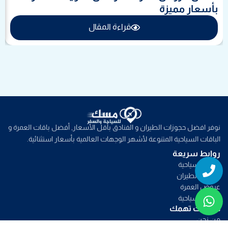
بأسعار مميزة
قراءة المقال
نوفر افضل حجوزات الطيران و الفنادق بأقل الأسعار, أفضل باقات العمرة و
الباقات السياحية المتنوعة لأشهر الوجهات العالمية بأسعار استثنائية.
روابط سريعة
Whatsapp
Phone
خدمات سياحية
عروض الطيران
عروض العمرة
عروض سياحية
صفحات تهمك
من نحن