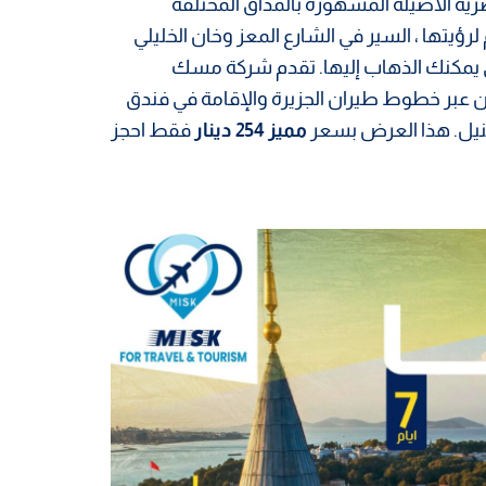
صرية الأصيلة المشهورة بالمذاق المختلفة
لرؤيتها ، السير في الشارع المعز وخان الخليلي
لتي يمكنك الذهاب إليها. تقدم شركة مسك
يام شامل تذاكر الطيران عبر خطوط طيران الجزيرة والإقامة في فندق
 النيل. هذا العرض بسعر
مميز 254 دينار
فقط احجز