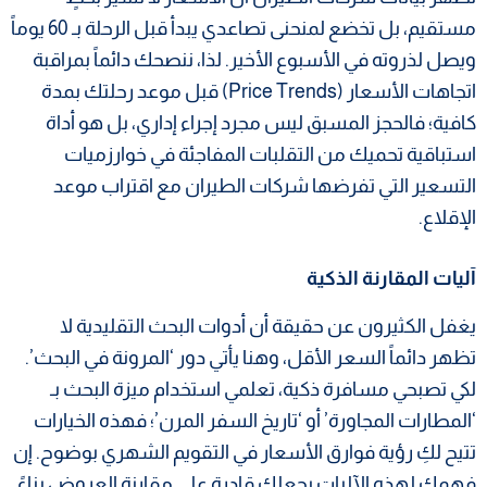
مستقيم، بل تخضع لمنحنى تصاعدي يبدأ قبل الرحلة بـ 60 يوماً
ويصل لذروته في الأسبوع الأخير. لذا، ننصحك دائماً بمراقبة
اتجاهات الأسعار (Price Trends) قبل موعد رحلتك بمدة
كافية؛ فالحجز المسبق ليس مجرد إجراء إداري، بل هو أداة
استباقية تحميك من التقلبات المفاجئة في خوارزميات
التسعير التي تفرضها شركات الطيران مع اقتراب موعد
الإقلاع.
آليات المقارنة الذكية
يغفل الكثيرون عن حقيقة أن أدوات البحث التقليدية لا
تظهر دائماً السعر الأقل، وهنا يأتي دور ‘المرونة في البحث’.
لكي تصبحي مسافرة ذكية، تعلمي استخدام ميزة البحث بـ
‘المطارات المجاورة’ أو ‘تاريخ السفر المرن’؛ فهذه الخيارات
تتيح لكِ رؤية فوارق الأسعار في التقويم الشهري بوضوح. إن
فهمك لهذه الآليات يجعلكِ قادرة على مقارنة العروض بناءً