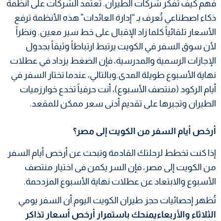
فهم كيف تفكر شركات الطيران. تعتمد الشركات على أنظمة
ذكاء اصطناعي تُعرف بـ “إدارة العائدات” هذه الأنظمة ترفع
الأسعار تلقائياً كلما زاد الإقبال على خط سير معين. ونظراً
لأن سوق السفر في الكويت يرتبط ارتباطاً وثيقاً بجدول
الإجازات الرسمية والمدرسية، فإن الضغط يزداد في عطلات
نهاية الأسبوع طويلة المدى.وبالتالي، عندما تختار السفر في
أيام الركود (منتصف الأسبوع)، أنت حرفياً تخدع خوارزميات
الطيران وتجبرها على تقديم أدنى سعر ممكن للمقعد.
أرخص أيام السفر من الكويت إلى مصر؟
​إذا كنت تخطط لرحلتك القادمة وتبحث عن أرخص أيام السفر
من الكويت إلى مصر، فإن السر يكمن فى اختيار منتصف
الأسبوع والابتعاد عن عطلات نهاية الأسبوع المزدحمة.
تُظهر إحصائيات حجز طيران الكويت اليوم أن السفر يومي
الثلاثاء والأربعاءيمنحك باستمرار
أرخص أسعار تذاكر