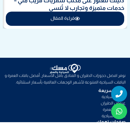
دليلك للعثور على مكتب سفريات قريب مني –
خدمات متميزة وتجارب لا تُنسى
قراءة المقال
نوفر افضل حجوزات الطيران و الفنادق بأقل الأسعار, أفضل باقات العمرة و
الباقات السياحية المتنوعة لأشهر الوجهات العالمية بأسعار استثنائية.
Whatsapp
Phone
روابط سريعة
خدمات سياحية
عروض الطيران
عروض العمرة
عروض سياحية
صفحات تهمك
من نحن