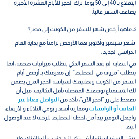
الإقلاع بـ 40 إلى 50 يوماً. ترك الحجز للأيام العشرة الأخيرة
يضاعف السعر غالباً.​
3.ماهو أرخص شهر للسفر من الكويت إلى مصر؟
شهر سبتمبر وأكتوبر هما الأرخص تزامناً مع بداية العام
الدراسي الجديد .
​في النهاية، لم يعد السفر الذكي يتطلب ميزانيات ضخمة، انما
يتطلب “مرونة في التخطيط”. إن معرفتك بـ أرخص أيام
السفر من الكويت وتطبيقك لسياسة الحجز المرن يضمن
لك الاستمتاع بوجهتك المفضلة بأقل التكاليف. قبل أن
تضغط على زر “احجز الآن”، تأكد من
التواصل معانا عبر
الهاتف أو الواتساب
ومقارنة أسعار يومي الثلاثاء والأربعاء،
واجعل التوفير يبدأ من لحظة التخطيط للرحلة لا عند الوصول
إليها
يبقى السفر استثماراً في ذكرياتك وتجديداً لطاقتك، ولا