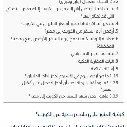
​2. الشتاء المعتدل (يناير وفبراير)
بجانب اختيار أرخص أيام السفر من الكويت،إليك بعض النصائح
التى قد تحتاج إليها؟
​تسعير التذاكر: لماذا تتغير أسعار الطيران في الكويت؟
أرخص أيام السفر من الكويت إلى مصر؟
معادلة التوفير:كيف تدمج (يوم السفر الأرخص )مع وجهتك
المفضلة؟
فلسفة الحجز الاستباقي
آليات المقارنة الذكية
أسئلة شائعة:
​ 1.ما هو أرخص يوم في الأسبوع لحجز تذاكر الطيران؟
2.​كم يوماً قبل الرحلة يجب أن أحجز لأحصل على أفضل
سعر؟
3.ماهو أرخص شهر للسفر من الكويت إلى مصر؟
كيفية العثور على رحلات رخصية من الكويت؟
​تعتمد شركات الطيران في تسعير تذاكرها على خوارزميات