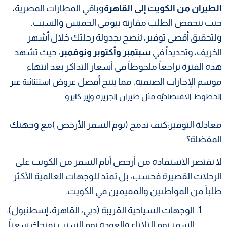
الطيران من الكويت إلى القاهرة
وباقي المطارات المصرية،
حيث ينخفض الطلب مقارنة بيومي الخميس والسبت.
ولتحقيق أقصى توفير، يُنصح بجدولة رحلتك خلال أشهر
الخريف، وتحديداً في
سبتمبر وأكتوبر ونوفمبر
، حيث تشهد
هذه الفترة تراجعاً ملحوظاً في أسعار التذاكر بعد انتهاء
موسم الإجازات الصيفية، مما يتيح أفضل
عروض استثنائية عبر
الخطوط الاقتصاديّة مثل طيران الجزيرة وإير كايرو.
معادلة التوفير:كيف تدمج (يوم السفر الأرخص )مع وجهتك
المفضلة؟
​لا تقتصر الاستفادة من أرخص أيام السفر من الكويت على
الرحلات القصيرة فحسب، بل تمتد للوجهات العالمية الأكثر
طلباً من المواطنين والمقيمين في الكويت:
​الوجهات السياحية القريبة (دبي، القاهرة، إسطنبول):
السفر يوم الثلاثاء والعودة يوم السبت يمنحك سعراً