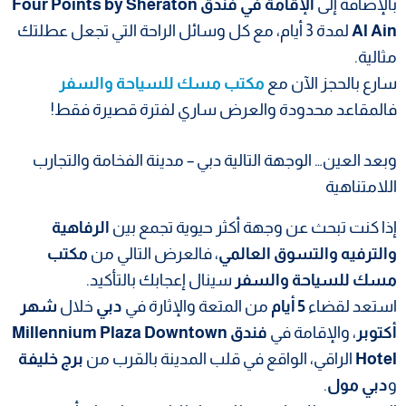
بالإضافة إلى
الإقامة في فندق Four Points by Sheraton
Al Ain
لمدة 3 أيام، مع كل وسائل الراحة التي تجعل عطلتك
مثالية.
سارع بالحجز الآن مع
مكتب مسك للسياحة والسفر
فالمقاعد محدودة والعرض ساري لفترة قصيرة فقط!
وبعد العين… الوجهة التالية دبي – مدينة الفخامة والتجارب
اللامتناهية
إذا كنت تبحث عن وجهة أكثر حيوية تجمع بين
الرفاهية
والترفيه والتسوق العالمي
، فالعرض التالي من
مكتب
مسك للسياحة والسفر
سينال إعجابك بالتأكيد.
استعد لقضاء
5 أيام
من المتعة والإثارة في
دبي
خلال
شهر
أكتوبر
، والإقامة في
فندق Millennium Plaza Downtown
Hotel
الراقي، الواقع في قلب المدينة بالقرب من
برج خليفة
و
دبي مول
.