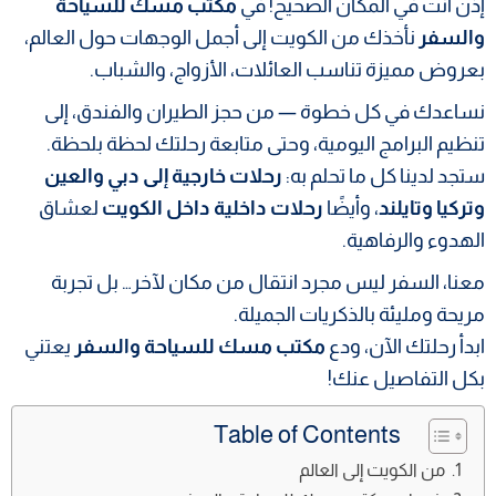
إذن أنت في المكان الصحيح! في
مكتب مسك للسياحة
والسفر
نأخذك من الكويت إلى أجمل الوجهات حول العالم،
بعروض مميزة تناسب العائلات، الأزواج، والشباب.
نساعدك في كل خطوة — من حجز الطيران والفندق، إلى
تنظيم البرامج اليومية، وحتى متابعة رحلتك لحظة بلحظة.
ستجد لدينا كل ما تحلم به:
رحلات خارجية إلى دبي والعين
وتركيا وتايلند
، وأيضًا
رحلات داخلية داخل الكويت
لعشاق
الهدوء والرفاهية.
معنا، السفر ليس مجرد انتقال من مكان لآخر… بل تجربة
مريحة ومليئة بالذكريات الجميلة.
ابدأ رحلتك الآن، ودع
مكتب مسك للسياحة والسفر
يعتني
بكل التفاصيل عنك!
Table of Contents
من الكويت إلى العالم