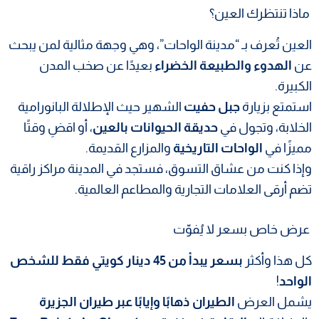
ماذا تنتظرك العين؟
العين تُعرف بـ “مدينة الواحات”، وهي وجهة مثالية لمن يبحث
عن
الهدوء والطبيعة الخضراء
بعيدًا عن صخب المدن
الكبيرة.
استمتع بزيارة
جبل حفيت
الشهير حيث الإطلالة البانورامية
الخلابة، وتجول في
حديقة الحيوانات بالعين
، أو اقضِ وقتًا
مميزًا في
الواحات التاريخية
والمزارع القديمة.
وإذا كنت من عشاق التسوق، فستجد في المدينة مراكز راقية
تضم أرقى العلامات التجارية والمطاعم العالمية.
عرض خاص بسعر لا يُفوّت
كل هذا وأكثر
بسعر يبدأ من 45 دينار كويتي فقط للشخص
الواحد
!
يشمل العرض
الطيران ذهابًا وإيابًا عبر طيران الجزيرة