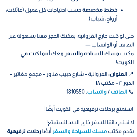
خطط مخصصة
حسب احتياجات كل عميل (عائلات،
أزواج، شباب).
حتى لو كنت خارج الفروانية، يمكنك الحجز معنا بسهولة عبر
الهاتف أو الواتساب —
مكتب
مسك للسياحة والسفر معك أينما كنت في
الكويت
!
📍
العنوان:
الفروانية – شارع حبيب مناور – مجمع مغاتير –
الدور ٢ – مكتب ١٨
📞
الهاتف
/
واتساب
:
1810550
استمتع برحلات ترفيهية في الكويت أيضًا!
لا تحتاج دائمًا للسفر خارج البلاد لتستمتع!
يقدم مكتب
مسك للسياحة والسفر
أيضًا
رحلات ترفيهية