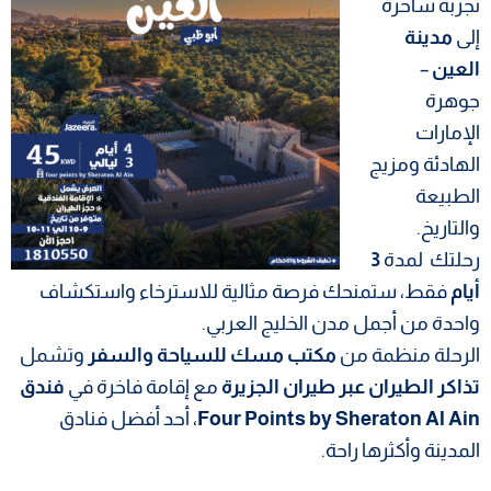
تجربة ساحرة
إلى
مدينة
العين
–
جوهرة
الإمارات
الهادئة ومزيج
الطبيعة
والتاريخ.
رحلتك لمدة
3
أيام
فقط، ستمنحك فرصة مثالية للاسترخاء واستكشاف
واحدة من أجمل مدن الخليج العربي.
الرحلة منظمة من
مكتب مسك للسياحة والسفر
وتشمل
تذاكر الطيران عبر طيران الجزيرة
مع إقامة فاخرة في
فندق
Four Points by Sheraton Al Ain
، أحد أفضل فنادق
المدينة وأكثرها راحة.