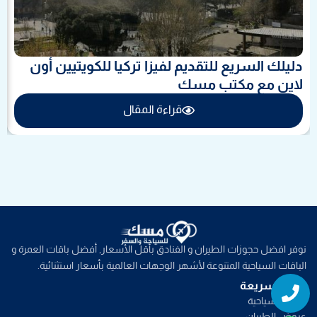
دليلك السريع للتقديم لفيزا تركيا للكويتيين أون
لاين مع مكتب مسك
قراءة المقال
نوفر افضل حجوزات الطيران و الفنادق بأقل الأسعار, أفضل باقات العمرة و
الباقات السياحية المتنوعة لأشهر الوجهات العالمية بأسعار استثنائية.
Whatsapp
Phone
روابط سريعة
خدمات سياحية
عروض الطيران