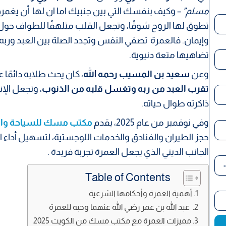
مسلم”
– وكيف بنفسك التي بين جنبيك اما ان لها أن يغمر
تطوق لها الروح شوقًا، وتجعل القلب متلهفًا للطواف حول
وإيمان. فالعمرة تصفي النفس وتجدد الصلة بين العبد وربه
تضاهيها متعة دنيوية.
وعن
سعيد بن المسيب رحمه الله
، كان يحث طلابه دائمًا ع
تقرب العبد من ربه وتغسل قلبه من الذنوب
، وتجعل الإ
ذاكرته طوال حياته.
وفي نوفمبر من عام 2025، يقدم
مكتب مسك للسياحة وال
حجز الطيران والفنادق والخدمات اللوجستية، لتسهيل أداء 
الجانب الديني الذي يجعل العمرة تجربة فريدة .
Table of Contents
أهمية العمرة وأحكامها الشرعية
عبد الله بن عمر رضي الله عنهما وحبه للعمرة
مميزات العمرة مع مكتب مسك من الكويت 2025