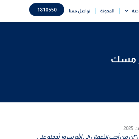
1810550
حية
المدونة
تواصل معنا
“إن من أحب الأعمال إلى الله سرور تُدخله على