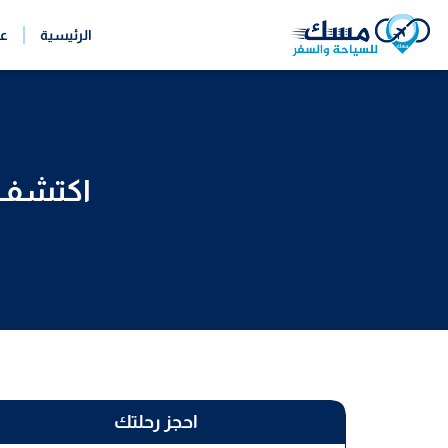
خطي
الرئيسية
ع
لى
لمحتوى
اكتشف عرو
احجز رحلتك