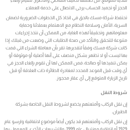
نقدية للموقع، من ضمنها تكاليف التقاضي والأضرار. للقيام بإلغاء
الحجز أو تجميد الحساب يرجى الاتصال على خدمة العملاء.
تحتفظ شركة مسك بالحق في اتخاذ كل الخطوات الضرورية لضمان
السرية، الأمان وسلامة النظام مع الاهتمام بعملائنا وحماية
معلوماتهم. وتحقيقاً لهذه الغاية، من الممكن أن نتخذ إجراءات
متنوعة للتحقق والتأكد من صحة الطلبات التي وضعت من قبلك. إذا
كانت شركة مسك وفقاً لتقديرها، تقر بأن معاملة الشراء التي قمت
بها ليست أو لا تظهر بشكل منصف على أنها أصلية أو موثوقة أو
يمكن تنفيذها أو صالحة، فمن الممكن لها أن تقوم بإلغاء الحجز في
أي وقت قبل الموعد المحدد لمغادرة الطائرة ذات العلاقة أو قبل
تاريخ الزيارة المتوقع إلى أي عقار محجوز.
شروط النقل
إن نقل الركاب وأمتعتهم يخضع لشروط النقل الخاصة بشركة
الطيران.
إن نقل الركاب وأمتعتهم قد يكون أيضاً موضوع لاتفاقية وارسو عام
1929 أو اتفاقية مونتريال عام 1999، والتشريعات الأخرى المعمول بها