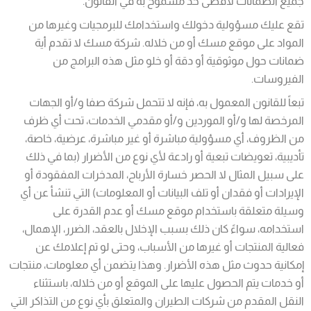
جميع الضمانات لأقصى حد مسموح به في القانون.
تقع عليك مسؤولية دخولك واستخدامك للبرمجيات وغيرها من
المواد على موقع مسك أو من خلاله. شركة مسك لا تقدم أية
ضمانات حول موثوقية أو دقة أو خلو مثل هذه البرامج من
الفيروسات.
تبعاً للقانون المعمول به، فإنه لا تتحمل شركة صفا و/أو الجهات
المرخصة لها و/أو الموردين و/أو مقدمي الخدمات، تحت أي ظرف
من الظروف، أي مسؤولية مباشرة أو غير مباشرة، عرضية، خاصة،
تأديبية، تعويضات تبعية أو رادعة لأي نوع من الأضرار (بما في ذلك
على سبيل المثال لا الحصر خسارة الأرباح، المدخرات المفقودة أو
الإيرادات أو فقدان أو تلف البيانات أو المعلومات) التي تنشأ عن أي
وسيلة متعلقة باستخدام موقع مسك أو عدم القدرة على
استخدامه، سواءً كان ذلك بسبب الإخلال بالعقد، الضرر، الإهمال،
فعالية المنتجات أو غيرها من الأسباب، وحتى لو تم إعلامك عن
إمكانية حدوث مثل هذه الأضرار. وهذا يتضمن أي معلومات، منتجات
أو خدمات يتم الحصول عليها على الموقع أو من خلاله، باستثناء
النقل المقدم من شركات الطيران والمتعلق بأي نوع من التذاكر التي