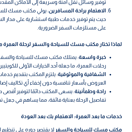
توفير وسائل نقل آمنة وسريعة إلى الأماكن المقد
الاهتمام براحة المسافرين
: يولي مكتب مسك للسياح
حيث يتم توفير خدمات طبية استشارية على مدار السا
على مستلزمات السفر الضرورية.
لماذا تختار مكتب مسك للسياحة والسفر لرحلة العمرة م
خبرة واسعة
: يمتلك مكتب مسك للسياحة والسفر 
رحلات العمرة، ما جعله أحد الخيارات الأولى للكويتيي
الشفافية والموثوقية
: يلتزم المكتب بتقديم خدم
العروض بأسعار تنافسية دون إخفاء أي تكاليف إضاف
راحة وطمأنينة
: يسعى المكتب دائمًا لتوفير أقصى
تفاصيل الرحلة بعناية فائقة، مما يساهم في جعل تج
خدمات ما بعد العمرة: الاهتمام بك بعد العودة
مكتب مسك للسياحة والسفر
لا يقتصر دوره على تنظيم الر