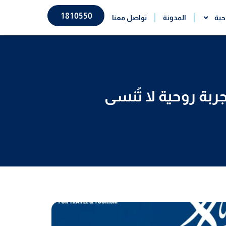
1810550
حية
المدونة
تواصل معنا
ة روحية لا تُنسى