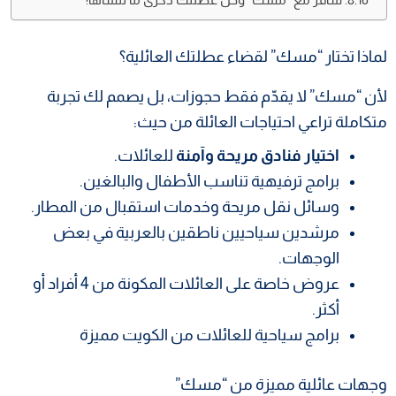
سافر مع “مسك” وخلّ عطلتك ذكرى ما تنساها!
لماذا تختار “مسك” لقضاء عطلتك العائلية؟
لأن “مسك” لا يقدّم فقط حجوزات، بل يصمم لك تجربة
متكاملة تراعي احتياجات العائلة من حيث:
اختيار فنادق مريحة وآمنة
للعائلات.
برامج ترفيهية تناسب الأطفال والبالغين.
وسائل نقل مريحة وخدمات استقبال من المطار.
مرشدين سياحيين ناطقين بالعربية في بعض
الوجهات.
عروض خاصة على العائلات المكونة من 4 أفراد أو
أكثر.
برامج سياحية للعائلات من الكويت مميزة
وجهات عائلية مميزة من “مسك”