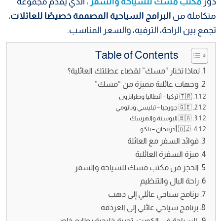
دور
مكتب مسك للسياحة والسفر
، الذي يقدّم مجموعة
متكاملة من
البرامج السياحية المصممة خصيصًا للعائلات
،
تجمع بين الراحة، الترفيه، والسعر المناسب.
Table of Contents
لماذا تختار “مسك” لقضاء عطلتك العائلية؟
وجهات عائلية مميزة من “مسك”
🇹🇷 تركيا – أنطاليا وطرابزون
🇬🇪 جورجيا – تبليسي وباتومي
🇧🇦 البوسنة والهرسك
🇦🇿 أذربيجان – باكو
فوائد السفر مع العائلة
ميزة السفرة العائلية
الحجز من مكتب مسك للسياحة والسفر
راحة البال والتنظيم
برنامج سياحي عائلي إلى دهب
برنامج سياحي عائلي إلى الغردقة
السياحة في الكويت: تجربة خليجية بطابع خاص