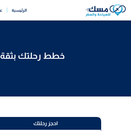
خطي
الرئيسية
ع
لى
لمحتوى
خطط رحلتك بثقة م
احجز رحلتك