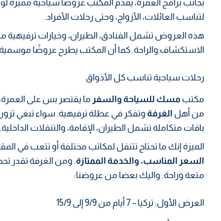
بجانب برامج العمرة، يقدم المكتب عروضًا سياحية مميزة لو
لتناسب العائلات، الأزواج، وحتى رحلات الأفراد.
هذه العروض تشمل الفنادق، الطيران، وخيارات ترفيهية متع
الاستكشاف والراحة. كما أن المكتب يطرح عروضًا موسمية 
رحلات سياحية تناسب كل الأذواق
مكتب
مسك للسياحة والسفر
ما يقتصر بس على العمرة، ل
من أهل
الغرفة
وتفكر في عطلة ترفيهية. سواء تبغي تزور ترك
باقات متكاملة تشمل الطيران، الإقامة، والتنقلات الداخلية.
الميزة إنك ما تحتاج تتنقل لمكاتب مختلفة أو تتعب في ال
السعر المناسب، والخدمة الممتازة
. ومن الغرفة تقدر تح
متعة وراحة. واليك بعضا من عروضنا:
العرض الأول: تركيا – 7 أيام من 9/9 إلى 15/9