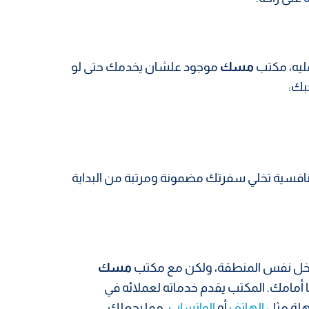
ليه، مكتب
مسك
موجود علشان يخدمك حتى لو
جبك:
افسية تخلي سفرتك مضمونة ومرتبة من البداية
اخل نفس المنطقة، ولكن مع مكتب
مسك
قًا أمامك. المكتب يقدم خدماته لعملائه في
هلة مثل
الهاتف
أو
الواتساب
، مما يجعلك