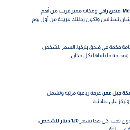
Me
، فندق راقي ومكانه مميز قريب من أهم
علشان تستانس وتكون رحلتك مريحة من أول يوم
مة فخمة في فندق بتركيا. السعر للشخص
 وفخامة ما تلقاها بكل مكان.
ة جبل عمر
، غرفة رباعية مرتبة وتشمل
وتركز على عبادتك.
دون تعب. كل هذا بسعر
120 دينار للشخص
،
 على راحة.