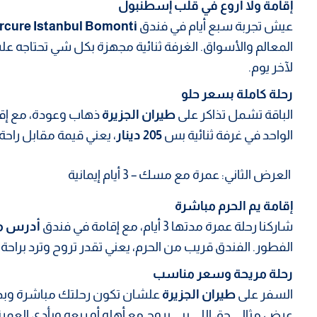
إقامة ولا أروع في قلب إسطنبول
عيش تجربة سبع أيام في فندق
rcure Istanbul Bomonti
المعالم والأسواق. الغرفة ثنائية مجهزة بكل شي تحتاجه 
لآخر يوم.
رحلة كاملة بسعر حلو
الباقة تشمل تذاكر على
طيران الجزيرة
ذهاب وعودة، مع إقا
الواحد في غرفة ثنائية بس
205 دينار
، يعني قيمة مقابل راحة
العرض الثاني: عمرة مع مسك – 3 أيام إيمانية
إقامة يم الحرم مباشرة
شاركنا رحلة عمرة مدتها 3 أيام، مع إقامة في فندق
أدرس مك
الفطور. الفندق قريب من الحرم، يعني تقدر تروح وترد براحة 
رحلة مريحة وسعر مناسب
السفر على
طيران الجزيرة
علشان تكون رحلتك مباشرة وب
عرض مثالي حق اللي يبي يروح مع أهله أو ربعه ويأدي العمرة