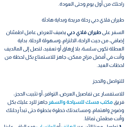
راحتك من أول يوم وحتى العودة.
طيران فلاي دبي رحلة مريحة وبداية هادئة
السفر على
طيران فلاي دبي
يضيف للعرض عامل اطمئنان
إضافي، من حيث الراحة، الالتزام، وسهولة الرحلة. بداية
العطلة تكون سلسة، بلا إرهاق أو تعقيد، لتصل إلى المالديف
وأنت في أفضل مزاج ممكن، جاهز للاستمتاع بكل لحظة من
لحظات العيد.
للتواصل والحجز
للاستفسار عن تفاصيل العرض، التوافر، أو تثبيت الحجز،
فريق
مكتب مسك للسياحة والسفر
جاهز للرد عليك بكل
وضوح واهتمام، ومساعدتك خطوة بخطوة حتى تبدأ رحلتك
وأنت مطمئن تمامًا.
📞 تواصل معنا الآن عبر
الهاتف
أو
الواتساب
ودع الباقي علينا.