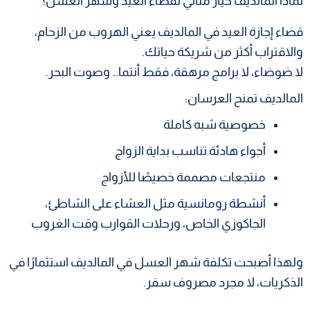
لماذا المالديف خيار مثالي لقضاء العيد وشهر العسل؟
قضاء إجازة العيد في المالديف يعني الهروب من الزحام،
والاقتراب أكثر من شريكة حياتك.
لا ضوضاء، لا برامج مرهقة، فقط أنتما… وصوت البحر.
المالديف تمنح العرسان:
خصوصية شبه كاملة
أجواء هادئة تناسب بداية الزواج
منتجعات مصممة خصيصًا للأزواج
أنشطة رومانسية مثل العشاء على الشاطئ،
الجاكوزي الخاص، ورحلات القوارب وقت الغروب
ولهذا أصبحت تكلفة شهر العسل في المالديف استثمارًا في
الذكريات، لا مجرد مصروف سفر.