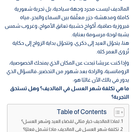
المالديف ليست مجرد وجهة سياحية، بل تجربة شعورية
كاملة ومدهشة؛ جزر معلّقة بين السماء والبحر، مياه
فيروزية صافية، أكواخ خشبية تعانق الأمواج، وغروب شمس
يشبه لوحة مرسومة بعناية.
هنا، يتحوّل العيد إلى ذكرى، وتتحوّل بداية الزواج إلى حكاية
تُروى العمر كله.
وإذا كنت عريسًا تبحث عن المكان الذي يمنحك الخصوصية،
الرومانسية، والراحة بعد شهور من التحضير، فالسؤال الذي
يدور في بالك الآن غالبًا هو:
ما هي تكلفة شهر العسل في المالديف؟ وهل تستحق
التجربة؟
Table of Contents
لماذا المالديف خيار مثالي لقضاء العيد وشهر العسل؟
تكلفة شهر العسل في المالديف: ماذا تشمل فعليًا؟