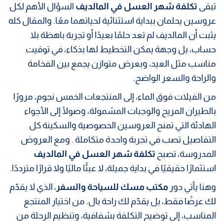
تبقى
تكلفة شهر العسل في المالديف
السؤال الأهم لكل
عروسين يحلمان ببداية استثنائية لحياتهما معًا. والمقال كله
يثبت أن المالديف لم تعد حلمًا بعيدًا أو تجربة باهظة بلا
حساب، بل وجهة يمكن التخطيط لها بذكاء، في توقيت
مناسب مثل العيد، وبعرض متوازن يجمع بين الفخامة
والراحة والسعر الواضح.
من الفيلات فوق الماء، إلى المنتجعات الخمس نجوم، مرورًا
بالطيران المريح والوجبات المشمولة، وصولًا إلى الأجواء
الهادئة التي تمنح العروسين الخصوصية والسكينة كل
التفاصيل تصب في تجربة واحدة متكاملة . ومع العروض
المدروسة، تصبح
تكلفة شهر العسل في المالديف
استثمارًا حقيقيًا في بداية جميلة، لا عبئًا ماليًا ولا قرارًا مترددًا.
وهنا يأتي دور
مكتب مسك للسياحة والسفر
، الذي لا يقدّم
لك عرضًا فقط، بل يقدّم لك راحة بال. من اختيار المنتجع
المناسب، إلى توضيح التكلفة بشفافية، وتنظيم الرحلة من