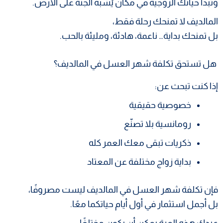
وتبدأ حياتك الزوجية في مكان يُشبه الجنة على الأرض.
المالديف لا تمنحك رحلة فقط،
بل تمنحك بداية… ناعمة، هادئة، ومليئة بالحب.
هل تستحق تكلفة شهر العسل في المالديف؟
إذا كنت تبحث عن:
خصوصية حقيقية
رومانسية بلا تصنّع
ذكريات تبقى معك العمر كله
بداية زواج مختلفة عن المعتاد
فإن تكلفة شهر العسل في المالديف ليست مصروفًا،
بل أجمل استثمار في أول أيام حياتكما معًا.
عيدك هذه المرة يمكن أن يكون مختلفًا…