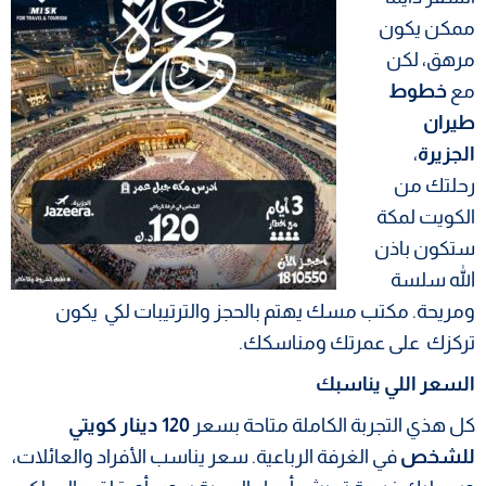
ممكن يكون
مرهق، لكن
مع
خطوط
طيران
الجزيرة
،
رحلتك من
الكويت لمكة
ستكون باذن
الله سلسة
ومريحة. مكتب مسك يهتم بالحجز والترتيبات لكي يكون
تركزك على عمرتك ومناسكك.
السعر اللي يناسبك
كل هذي التجربة الكاملة متاحة بسعر
120 دينار كويتي
للشخص
في الغرفة الرباعية. سعر يناسب الأفراد والعائلات،