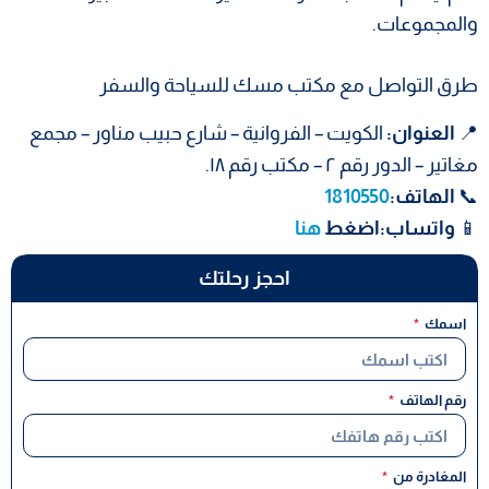
والمجموعات.
طرق التواصل مع مكتب مسك للسياحة والسفر
📍
العنوان:
الكويت – الفروانية – شارع حبيب مناور – مجمع
مغاتير – الدور رقم ٢ – مكتب رقم ١٨.
📞
الهاتف:
1810550
📱
واتساب:اضغط
هنا
احجز رحلتك
اسمك
رقم الهاتف
المغادرة من