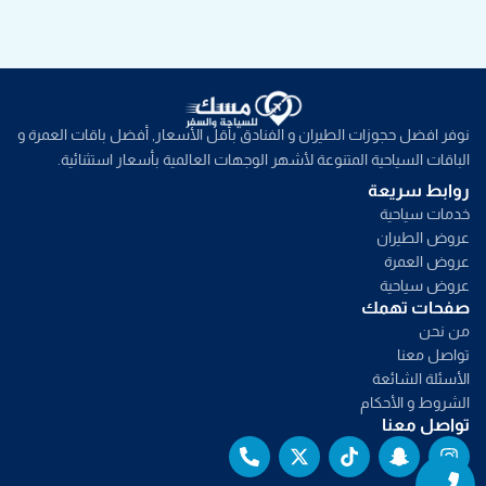
نوفر افضل حجوزات الطيران و الفنادق بأقل الأسعار, أفضل باقات العمرة و
الباقات السياحية المتنوعة لأشهر الوجهات العالمية بأسعار استثنائية.
روابط سريعة
خدمات سياحية
عروض الطيران
عروض العمرة
عروض سياحية
صفحات تهمك
من نحن
تواصل معنا
الأسئلة الشائعة
الشروط و الأحكام
تواصل معنا
P
X
T
S
I
Whatsapp
Phone
h
-
i
n
n
o
t
k
a
s