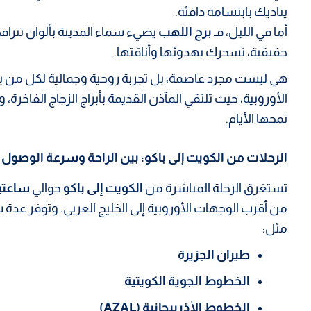
يناديك بابتسامة دافئة.
أما في الليل، فـ
برج اللهب
يضيء سماء المدينة بألوان تتراقص
حقيقية، تسحرك بهدوئها وأناقتها.
هي ليست مجرد عاصمة، بل تجربة روحية وجمالية لكل من ي
الأوروبية، حيث تلتقي المآذن القديمة بأبراج الزجاج الفاخرة، و
تمحها الأيام.
الرحلات من الكويت إلى باكو: بين الراحة وسرعة الوصول
تستغرق الرحلة المباشرة من
الكويت إلى باكو
حوالي
ساعتي
من أقرب الوجهات الأوروبية إلى الخليج العربي. وتوفر عدة
مثل:
طيران الجزيرة
الخطوط الجوية الكويتية
الخطوط الأذربيجانية (AZAL)