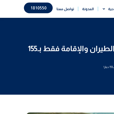
1810550
حية
المدونة
تواصل معنا
عرض خاص إلى أذربيجان – باكو من الكويت: 6 أيام فخمة تشمل الطيران والإقامة فقط بـ155