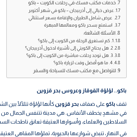
خدمات مكتب مسك في رحلات الكويت – باكو
عرض خيالي إلى أذربيجان – باكو في شهر أكتوبر
عرض شامل الطيران والإقامة بسعر استثنائي
استمتع بسحر باكو ومعالمها المبهرة
الأسئلة الشائعة:
1. كم تستغرق الرحلة من الكويت إلى باكو؟
2. هل يحتاج الكويتي إلى تأشيرة لدخول أذربيجان؟
3. هل توجد رحلات مباشرة من الكويت إلى باكو؟
4. ما هو أفضل وقت لزيارة باكو؟
للتواصل مع مكتب مسك للسياحة والسفر
باكو.. لؤلؤة القوقاز وعروس بحر قزوين
تقف
باكو
على ضفاف
بحر قزوين
كأنها لؤلؤة تتلألأ بين ال
في مشهدٍ يخطف الأنفاس. هي مدينة تتنفس الجمال من كل 
السلاطين والعلماء، وأسوارها العتيقة تعانق ناطحات السح
في النهار، تنبض شوارعها بالحيوية، تملؤها المقاهي العتيقة،