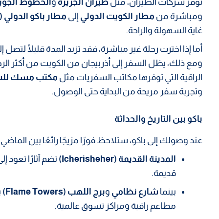
توفر شركات الطيران، مثل
طيران الجزيرة
و
الخطوط الجوية الأ
ومباشرة من
مطار الكويت الدولي
إلى
مطار باكو الدولي (Heydar Aliyev Airport)
غاية السهولة والراحة.
أما إذا اخترت رحلة غير مباشرة، فقد تزيد المدة قليلًا لتصل إ
ومع ذلك، يظل السفر إلى أذربيجان من الكويت من أكثر ا
الراقية التي توفرها مكاتب السفريات مثل
مكتب مسك للس
وتجربة سفر مريحة من البداية حتى الوصول.
باكو بين التاريخ والحداثة
عند وصولك إلى باكو، ستلاحظ فورًا مزيجًا رائعًا بين الماضي 
المدينة القديمة (Icherisheher)
تضم آثارًا تعود 
قديمة.
بينما
شارع نظامي
و
برج اللهب (Flame Towers)
ي
مطاعم راقية ومراكز تسوق عالمية.