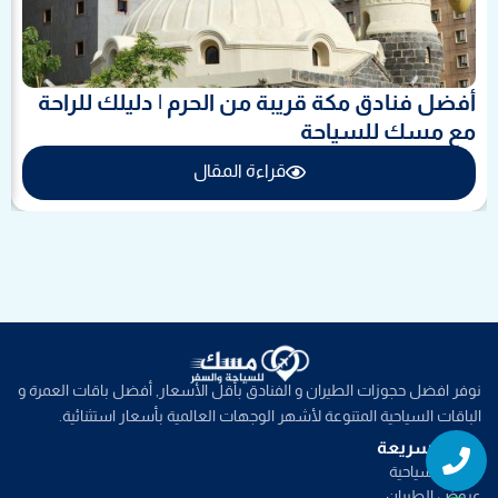
أفضل فنادق مكة قريبة من الحرم | دليلك للراحة
مع مسك للسياحة
قراءة المقال
نوفر افضل حجوزات الطيران و الفنادق بأقل الأسعار, أفضل باقات العمرة و
الباقات السياحية المتنوعة لأشهر الوجهات العالمية بأسعار استثنائية.
Whatsapp
Phone
روابط سريعة
خدمات سياحية
عروض الطيران