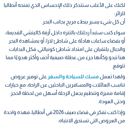
لكنك على الأغلب ستتذكر ذلك الإحساس الذي تمنحه أنطاليا
للزائر:
أن كل شيء يسير ببطء مريح بجانب البحر.
سواء كنت ستبدأ رحلتك بالتنزه داخل أزقة كاليتشي القديمة،
أو بقضاء ساعات هادئة على شاطئ لارا، أو بمشاهدة البحر
والجبال يلتقيان على امتداد شاطئ كونيالتي، فكل البدايات
هنا تبدو وكأنها جزء من عطلة صيفية أخف وأكثر هدوءًا مما
تتوقع.
ولهذا تعمل
مسك للسياحة والسفر
على توفير عروض
تناسب العائلات والمسافرين الباحثين عن الراحة، مع خيارات
إقامة مميزة وتنظيم يجعل الرحلة أسهل من لحظة الحجز
وحتى العودة.
وإذا كنت تفكر في قضاء صيف 2026 في أنطاليا، فهذه واحدة
من العروض التي تستحق الانتباه: