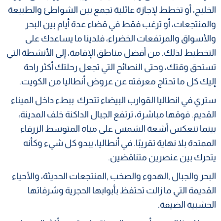
الخليج، أو تخطط لإجازة عائلية تجمع بين الشواطئ والطبيعة
والمنتجعات، أو ترغب فقط في قضاء عدة أيام بين البحر
والأسواق والمرتفعات الخضراء، فلدينا ما يساعدك على
التخطيط لذلك. من أفضل مناطق الإقامة، إلى الأنشطة التي
تستحق وقتك، وحتى النصائح التي تجعل رحلتك أكثر راحة
إليك كل ما تحتاج معرفته عن عروض أنطاليا من الكويت.
ستري في انطاليا القوارب البيضاء تتحرك ببطء داخل الميناء
القديم. فوقها مباشرة، ترتفع الجبال الداكنة خلف المدينة،
بينما تنعكس أشعة الشمس على مياه المتوسط الزرقاء
الممتدة بلا نهاية تقريبًا. في أنطاليا، يبدو كل شيء وكأنه
يتحرك بين عنصرين متناقضين.
البحر والجبال ,الهدوء والصخب ,المنتجعات الحديثة، والأحياء
القديمة التي ما زالت تحتفظ بأبوابها الحجرية وشرفاتها
الخشبية الضيقة.