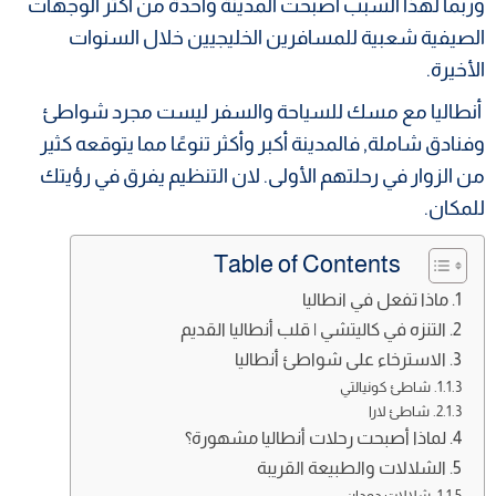
وربما لهذا السبب أصبحت المدينة واحدة من أكثر الوجهات
الصيفية شعبية للمسافرين الخليجيين خلال السنوات
الأخيرة.
أنطاليا مع مسك للسياحة والسفر ليست مجرد شواطئ
وفنادق شاملة, فالمدينة أكبر وأكثر تنوعًا مما يتوقعه كثير
من الزوار في رحلتهم الأولى. لان التنظيم يفرق في رؤيتك
للمكان.
Table of Contents
ماذا تفعل في انطاليا
التنزه في كاليتشي | قلب أنطاليا القديم
الاسترخاء على شواطئ أنطاليا
شاطئ كونيالتي
شاطئ لارا
لماذا أصبحت رحلات أنطاليا مشهورة؟
الشلالات والطبيعة القريبة
شلالات دودان