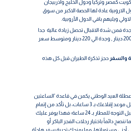
كويت كمصر وتركيا ودول الخليج واذربيجان
ول الاروبية عادة لها الحصة الاكبر من سوق
اولي ويليهم باقي الدول الأروبية.
جدة فمن شدة الاقبال تحصل زيادة عالية جدا
علي اسعار التذاكر حيث احيانا تزيد تذكرة السفر الي دبي نحو 200 دينار , وجدة الي 220 دينار ومتوسط سعر
 والسفر
حجز تذكرة الطيران قبل كل هذه
 عطلة العيد الوطني يكمن في قاعدة ‘الساعتين
الإضافيتين’ وتفعيل الخدمات الرقمية. لا تكتفِ بالوصول قبل موعد إقلاعك بـ 3 ساعات، بل تأكد من إتمام
إجراءات تسجيل الوصول عبر الإنترنت (Online Check-in) قبل التوجه للمطار بـ 24 ساعة؛ فهذا يوفر عليك
صح دائماً باختيار رحلات الفجر الباكر أو
 أدنى مستوياتها، مما يمنحك تجربة سفر هادئة