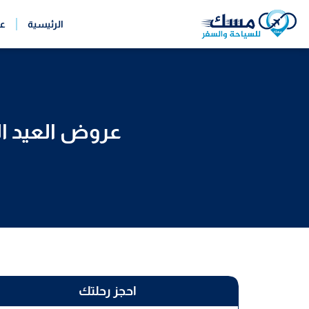
خطي
الرئيسية
ع
لى
لمحتوى
عروض العيد ال
احجز رحلتك