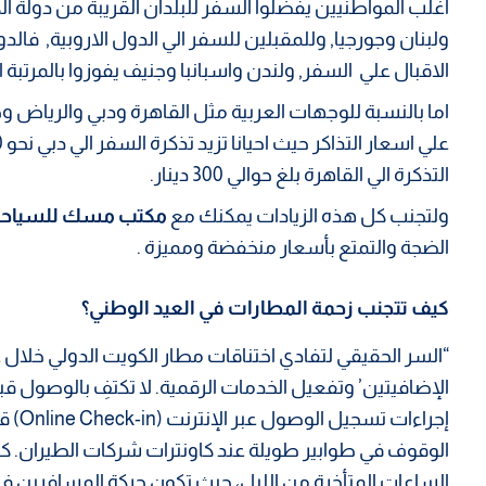
اغلب المواطنيين يفضلوا السفر للبلدان القريبة من دولة ال
ولبنان وجورجيا, وللمقبلين للسفر الي الدول الاروبية, فالد
الاقبال علي السفر, ولندن واسبانبا وجنيف يفوزوا بالمرتبة ال
اما بالنسبة للوجهات العربية مثل القاهرة ودبي والرياض و
التذكرة الي القاهرة بلغ حوالي 300 دينار.
ولتجنب كل هذه الزيادات يمكنك مع
مكتب مسك للسياحة
الضجة والتمتع بأسعار منخفضة ومميزة .
كيف تتجنب زحمة المطارات في العيد الوطني؟
“السر الحقيقي لتفادي اختناقات مطار الكويت الدولي خلال
الوقوف في طوابير طويلة عند كاونترات شركات الطيران. كما نن
الساعات المتأخرة من الليل، حيث تكون حركة المسافرين في