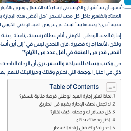
بمجرد أن تبدأ شوارع الكويت في ارتداء حُلة الاحتفال، وتتزين بالأنوا
المعتاد بالظهور داخل كل محب للسفر: “هل أقضي هذه الإجازة ب
مدينة أخرى؟, وعندها يبدأ البحث عن عروض العيد الوطني الكويتي ل
إجازة العيد الوطني الكويتي أيام عطلة رسمية، ,نافذة زمني
ولكن، لأنها إجازة قصيرة، فإن التحدي ليس في “إلى أين أسا
أقصى قدر من المتعة في أقل عدد من الأيام؟”
.
في
مكتب مسك للسياحة والسفر
، نرى أن الرحلة الناجحة 
ذكي في اختيار الوجهة التي تحترم وقتك وميزانيتك لتنعم ب
Table of Contents
لماذا تعتبر إجازة العيد الوطني فرصة مثالية للسفر؟
لا تجعل نصف الإجازة يضيع في الطريق
كل مسافر له وجهته.. كيف تختار؟
اختر وجهتك بذكاء
احجز تذكرتك قبل زيادة الاسعار