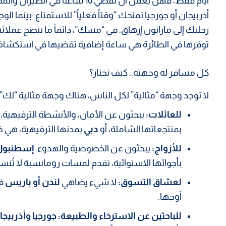
أيام فقط، فهل يعقل أن تقضي 16 ساع
أذربيجان أو جورجيا تمنحك “وقتاً فعلياً” للاستمتاع. بينما ال
رحلتك إلى ماراثون إرهاق. في “مسك”، دائماً ما ننصح عملائن
توفرها في الطائرة هي ساعة إضافية تقضيها في استكشاف
كل مسافر له وجهته.. كيف تختار؟
لا توجد وجهة “مثالية” لكل الناس، هناك وجهة مثالية “لك”.
للعائلات:
يبحثون عن الأمان، والأنشطة الترفيهية
بمنتجعاتها الشاملة، أو
دبي
بمدنها الترفيهية، هي خيار
للأزواج:
يبحثون عن الخصوصية والهدوء.
إسطنبول
بأجوائها الاستوائية، تقدم لمسات رومانسية لا تُنس
لعشاق التسوق:
لا شيء يضاهي
لندن أو باريس
في
أوجها.
للباحثين عن الاسترخاء والطبيعة:
جورجيا وأذربيجا