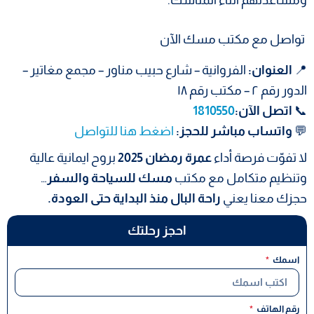
تواصل مع مكتب مسك الآن
📍
العنوان:
الفروانية – شارع حبيب مناور – مجمع مغاتير –
الدور رقم ٢ – مكتب رقم ١٨
📞
اتصل الآن:
1810550
💬
واتساب مباشر للحجز:
اضغط هنا للتواصل
لا تفوّت فرصة أداء
عمرة رمضان 2025
بروح ايمانية عالية
وتنظيم متكامل مع مكتب
مسك للسياحة والسفر
…
حجزك معنا يعني
راحة البال منذ البداية حتى العودة.
احجز رحلتك
اسمك
رقم الهاتف