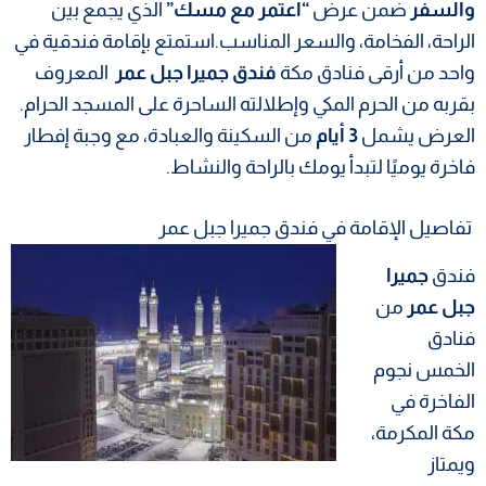
والسفر
ضمن عرض
“اعتمر مع مسك”
الذي يجمع بين
الراحة، الفخامة، والسعر المناسب.استمتع بإقامة فندقية في
واحد من أرقى فنادق مكة
فندق جميرا جبل عمر
المعروف
بقربه من الحرم المكي وإطلالته الساحرة على المسجد الحرام.
العرض يشمل
3 أيام
من السكينة والعبادة، مع وجبة إفطار
فاخرة يوميًا لتبدأ يومك بالراحة والنشاط.
تفاصيل الإقامة في فندق جميرا جبل عمر
فندق
جميرا
جبل عمر
من
فنادق
الخمس نجوم
الفاخرة في
مكة المكرمة،
ويمتاز