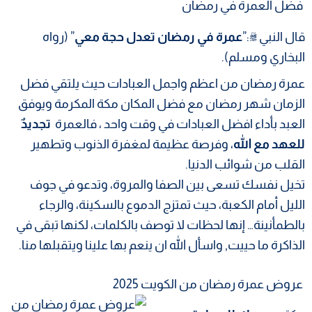
فضل العمرة في رمضان
قال النبي
ﷺ
:”
عمرة في رمضان تعدل حجة معي
” (رواه
البخاري ومسلم).
عمرة رمضان من اعظم واجمل العبادات حيث يلتقي فضل
الزمان شهر رمضان مع فضل المكان مكة المكرمة ويوفق
العبد بأداء افضل العبادات في وقت واحد ، فالعمرة
تجديدٌ
للعهد مع الله
، وفرصة عظيمة لمغفرة الذنوب وتطهير
القلب من شوائب الدنيا.
تخيل نفسك تسعى بين الصفا والمروة، وتدعو في جوف
الليل أمام الكعبة، حيث تمتزج الدموع بالسكينة، والرجاء
بالطمأنينة… إنها لحظات لا توصف بالكلمات، لكنها تبقى في
الذاكرة ما حييت, واسأل الله ان ينعم بها علينا ويتقبلها منا.
عروض عمرة رمضان من الكويت 2025