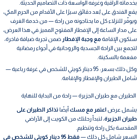
بخدماته الراقية وغرفه الواسعة ذات التصاميم الحديثة.
يقع الفندق على بُعد دقائق سيرًا على الأقدام من الحرم المكي،
ويوفّر للنزلاء كل ما يحتاجونه من راحة — من خدمة الغرف
على مدار الساعة إلى الإفطار المفتوح المميز.في هذا العرض،
ستكون الإقامة
مع وجبة الإفطار
ضمن تجربة ضيافة فاخرة،
لتجمع بين الراحة الجسدية والروحانية في أجواء رمضانية
مفعمة بالسكينة.
وكل ذلك بسعر: 95 دينار كويتي للشخص في غرفة رباعية —
شامل الطيران والإفطار والإقامة.
الطيران مع طيران الجزيرة — راحة من البداية للنهاية
يشمل عرض
اعتمر مع مسك
أيضًا
تذاكر الطيران على
طيران الجزيرة
، لتبدأ رحلتك من الكويت إلى الأراضي
المقدسة بكل راحة وتنظيم.
السعر شامل كل ذلك —
فقط 95 دينار كويتي للشخص في