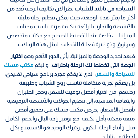
السياحة في تايلند للشباب
نظرا لان تكاليف الرحلة تُعد من
أكثر ما يميّز هذه الوجهة، حيث يمكن تنظيم رحلة مليئة
بالأنشطة والتجارب الرائعة بتكلفة مرنة تناسب مختلف
الميزانيات، خاصة عند التخطيط الصحيح مع مكتب متخصص
وموثوق وذو خبرة فعلية للتخطيط لمثل هذه الرحلات.
فبعد تحديد الوجهة والميزانية، يأتي الدور الأهم وهو
اختيار
الجهة التي تخطط لك الرحلة باحتراف
. واليكم
مكتب مسك
للسياحة والسفر
، الذي لا يقدّم مجرد برنامج سياحي تقليدي،
بل يصمّم تجربة متكاملة تناسب روح الشباب وطبيعة
رحلتهم. من اختيار أفضل توقيت للسفر، وحجز الطيران
والإقامة المناسبة، إلى تنظيم الجولات والأنشطة الترفيهية
بأفضل الأسعار، يحرص مكتب مسك على تحقيق أقصى
متعة ممكنة بأقل تكلفة، مع توفير راحة البال والدعم الكامل
قبل وأثناء الرحلة، ليكون تركيزك الوحيد هو الاستمتاع بكل
لحظة في تايلند.