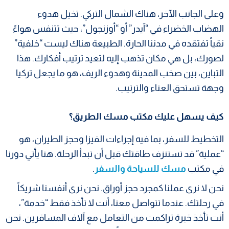
وعلى الجانب الآخر، هناك الشمال التركي. تخيل هدوء
الهضاب الخضراء في “آيدر” أو “أوزنجول”، حيث تتنفس هواءً
نقياً تفتقده في مدننا الحارة. الطبيعة هناك ليست “خلفية”
لصورك، بل هي مكان تذهب إليه لتعيد ترتيب أفكارك. هذا
التباين، بين صخب المدينة وهدوء الريف، هو ما يجعل تركيا
وجهة تستحق العناء والترتيب.
كيف يسهل عليك مكتب مسك الطريق؟
التخطيط للسفر، بما فيه إجراءات الفيزا وحجز الطيران، هو
“عملية” قد تستنزف طاقتك قبل أن تبدأ الرحلة. هنا يأتي دورنا
في مكتب
مسك للسياحة والسفر
.
نحن لا نرى عملنا كمجرد حجز أوراق. نحن نرى أنفسنا شريكاً
في رحلتك. عندما تتواصل معنا، أنت لا تأخذ فقط “خدمة”،
أنت تأخذ خبرة تراكمت من التعامل مع آلاف المسافرين. نحن