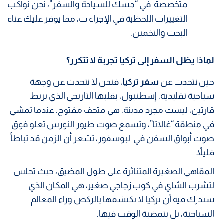
متخصصة. في “مسك للسياحة والسفر”، نحن نواكب
التغييرات اللحظية في الإجراءات، مما يوفر عليك عناء
البحث والتخمين.
لماذا يظل السفر إلى تركيا تجربة لا تتكرر؟
حين نتحدث عن
سفر تركيا
، فنحن لا نتحدث عن وجهة
سياحية تقليدية. إسطنبول، بقلبها التاريخي الذي يربط
قارتين، ليست مجرد مدينة. هي متحف مفتوح. عندما تمشي
في منطقة “غالاتا”، وتسمع صوت طيور النورس تعلو فوق
صوت أبواق السفن في البوسفور، تشعر أن الزمن قد تباطأ
قليلاً.
المقاهي الصغيرة المتناثرة على طول المضيق، حيث تجلس
لتشرب الشاي في كوب زجاجي صغير، هي المكان الذي
ستدرك فيه أن تركيا لا تكتشفها بالركض وراء المعالم
السياحية، بل بتمضية الوقت فيها.