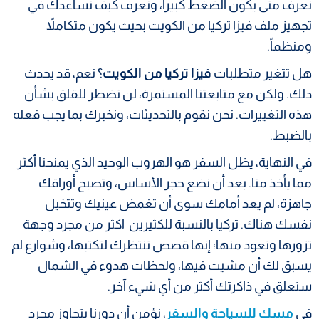
نعرف متى يكون الضغط كبيراً، ونعرف كيف نساعدك في
تجهيز ملف فيزا تركيا من الكويت بحيث يكون متكاملاً
ومنظماً.
هل تتغير متطلبات
فيزا تركيا من الكويت
؟ نعم، قد يحدث
ذلك. ولكن مع متابعتنا المستمرة، لن تضطر للقلق بشأن
هذه التغييرات. نحن نقوم بالتحديثات، ونخبرك بما يجب فعله
بالضبط.
في النهاية، يظل السفر هو الهروب الوحيد الذي يمنحنا أكثر
مما يأخذ منا. بعد أن نضع حجر الأساس، وتصبح أوراقك
جاهزة، لم يعد أمامك سوى أن تغمض عينيك وتتخيل
نفسك هناك. تركيا بالنسبة للكثيرين اكثر من مجرد وجهة
تزورها وتعود منها؛ إنها قصص تنتظرك لتكتبها، وشوارع لم
يسبق لك أن مشيت فيها، ولحظات هدوء في الشمال
ستعلق في ذاكرتك أكثر من أي شيء آخر.
في
مسك للسياحة والسفر
، نؤمن أن دورنا يتجاوز مجرد