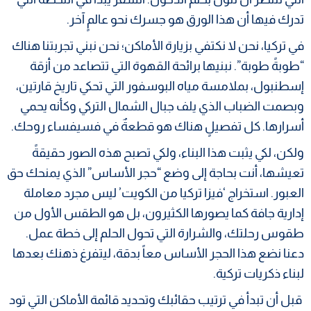
تدرك فيها أن هذا الورق هو جسرك نحو عالمٍ آخر.
في تركيا، نحن لا نكتفي بزيارة الأماكن؛ نحن نبني تجربتنا هناك
“طوبةً طوبة”. نبنيها برائحة القهوة التي تتصاعد من أزقة
إسطنبول، بملامسة مياه البوسفور التي تحكي تاريخ قارتين،
وبصمت الضباب الذي يلف جبال الشمال التركي وكأنه يحمي
أسرارها. كل تفصيلٍ هناك هو قطعةٌ في فسيفساء روحك.
ولكن، لكي يثبت هذا البناء، ولكي تصبح هذه الصور حقيقةً
تعيشها، أنت بحاجة إلى وضع “حجر الأساس” الذي يمنحك حق
العبور. استخراج ‘فيزا تركيا من الكويت’ ليس مجرد معاملة
إدارية جافة كما يصورها الكثيرون، بل هو الطقس الأول من
طقوس رحلتك، والشرارة التي تحول الحلم إلى خطة عمل.
دعنا نضع هذا الحجر الأساس معاً بدقة، ليتفرغ ذهنك بعدها
لبناء ذكريات تركية.
قبل أن تبدأ في ترتيب حقائبك وتحديد قائمة الأماكن التي تود