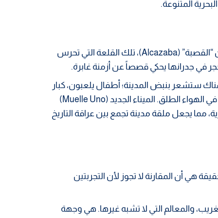
بحرية المتنوعة.
إذا أردت أن تعرف ملقة، اذهب إلى وسطها التاريخي. ابدأ من “القصبة” (Alcazaba)، تلك القلعة التي تحرس
جر في جدرانها يحكي قصصاً عن أزمنة غابرة.
 هناك ستشعر بنبض المدينة؛ أطفال يلعبون، كبار
السن يتجاذبون أطراف الحديث، وفنانون يرسمون لوحاتهم في الهواء الطلق. الميناء الجديد (Muelle Uno)
، مما يجعل ملقة مدينة تجمع بين عراقة التاريخ
حقيقة هي أن المقارنة لا تجوز لأن التجربتين
غريب، والمعالم التي لا تشبه غيرها. هي وجهة