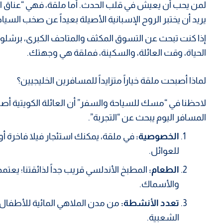
لمن يحب أن يعيش في قلب الحدث. أما ملقة، فهي “عناق ا
يريد أن يختبر الروح الإسبانية الأصيلة بعيداً عن صخب السياح
إذا كنت تبحث عن التسوق المكثف والمتاحف الكبرى، برشلون
الحياة، وقت العائلة، والسكينة، فملقة هي وجهتك.
لماذا أصبحت ملقة خياراً متزايداً للمسافرين الخليجيين؟
لاحظنا في “مسك للسياحة والسفر” أن العائلة الكويتية أ
المسافر اليوم يبحث عن “التجربة”.
الخصوصية:
في ملقة، يمكنك استئجار فيلا فاخرة أ
للعوائل.
الطعام:
المطبخ الأندلسي قريب جداً لذائقتنا؛ يعتمد
والأسماك.
تعدد الأنشطة:
من مدن الملاهي المائية للأطفال، 
الشعبية.