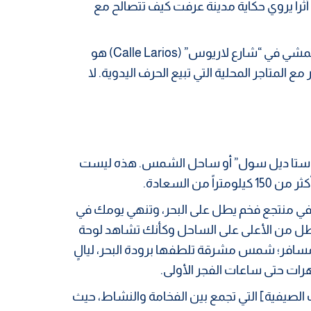
راً يروي حكاية مدينة عرفت كيف تتصالح مع
الشوارع هنا ليست مصممة فقط للمركبات، بل للمشاة. التمشي في “شارع لاريوس” (Calle Larios) هو
المتاجر المحلية التي تبيع الحرف اليدوية. لا
وستا ديل سول” أو ساحل الشمس. هذه ليست
 السعادة.
في منتجع فخم يطل على البحر، وتنهي يومك في
 تطل من الأعلى على الساحل وكأنك تشاهد لوحة
مسافر؛ شمس مشرقة تلطفها برودة البحر، ليالٍ
هرات حتى ساعات الفجر الأولى.
الصيفية] التي تجمع بين الفخامة والنشاط، حيث