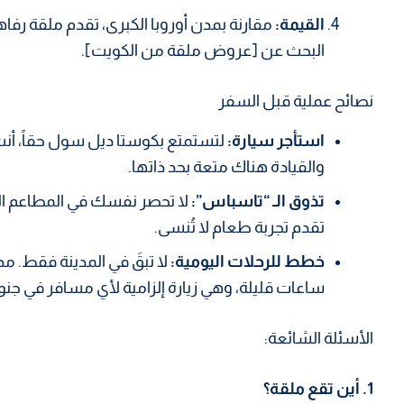
القيمة:
مقارنة بمدن أوروبا الكبرى، تقدم ملقة رفا
البحث عن [عروض ملقة من الكويت].
نصائح عملية قبل السفر
استأجر سيارة:
لتستمتع بكوستا ديل سول حقاً، أنت 
والقيادة هناك متعة بحد ذاتها.
تذوق الـ “تاسباس”:
لا تحصر نفسك في المطاعم الس
تقدم تجربة طعام لا تُنسى.
خطط للرحلات اليومية:
لا تبقَ في المدينة فقط. م
ساعات قليلة، وهي زيارة إلزامية لأي مسافر في جنوب
الأسئلة الشائعة:
1. أين تقع ملقة؟