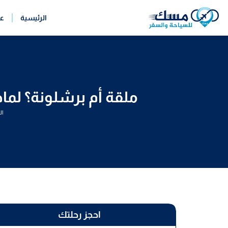
خطي
الرئيسية
ع
لى
لمحتوى
ملقة أم برشلونة؟ لما
ال
احجز رحلتك