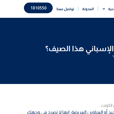
1810550
حية
المدونة
تواصل معنا
الإسباني هذا الصيف؟
؟
يج أو العناوين العريضة. إنها لا تصرخ في وجهك