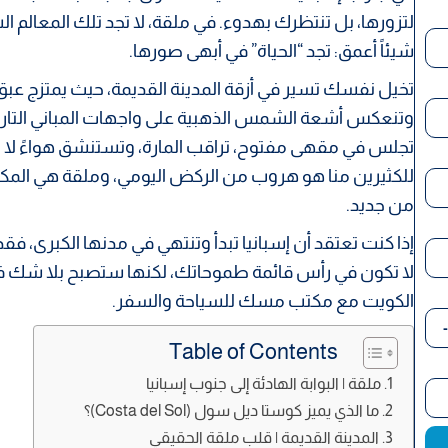
لتزورها، بل تنتظرك بهدوء. في ملقة، لا تجد تلك المعالم ال
شيئاً أعمق: تجد “الحياة” في أبهى صورها.
تخيل نفسك تسير في أزقة المدينة القديمة، حيث يمتزج عب
وتنعكس أشعة الشمس الذهبية على واجهات المباني التاريخي
تجلس في مقهى مفتوح، تراقب المارة، وتستنشق هواءً لا يح
للكثيرين منا هو هروب من الركض اليومي، وملقة هي المكان
من جديد.
إذا كنت تعتقد أن إسبانيا تبدأ وتنتهي في مدنها الكبرى، فقد
لا تكون في رأس قائمة طموحاتك، لكنها ستصبح بلا شك 
الكويت مع مكتب مسك للسياحة والسفر.
Table of Contents
ملقة | البوابة الهادئة إلى جنوب إسبانيا
ما الذي يميز كوستا ديل سول (Costa del Sol)؟
المدينة القديمة | قلب ملقة الحقيقي