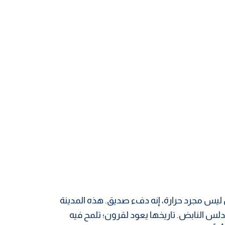
يس مجرد حرارة، إنه دفء صديق. هذه المدينة
س النابض. تاريخها يعود لقرون؛ تلمح فيه