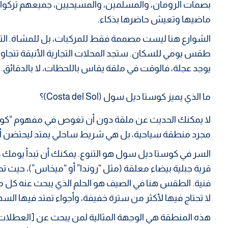
بصمات الرومان، والمسلمين، والمسيحيين، جميعهم تركوا أث
ماضيها وتعيش حاضرها بذكاء.
طقس يومي للسكان. ستجد المحلات التجارية الأنيقة تتجاور مع 
يوجد عجلة، فالوقت في ملقة يقاس باللحظات، لا بالدقائق.
ما الذي يميز كوستا ديل سول (Costa del Sol)؟
لا يمكنك الحديث عن ملقة دون أن تغوص في مفهوم “ك
مجرد منطقة سياحية، بل هي شريط ساحلي يمتد ليحتضن أكثر من 150 كيلومتراً من
السر في كوستا ديل سول هو التنوع. يمكنك أن تبدأ يومك 
قرية جبلية بيضاء معلقة (مثل “روندا” أو “ميخاس”)، حيث
فنية. الطقس هنا في الصيف هو الحلم الذي يبحث عنه كل 
لا تحتاج فيها لأكثر من سترة خفيفة، وأجواء تمتد فيها الس
هذه المنطقة هي الوجهة المثالية لمن يبحث عن [العطلات 