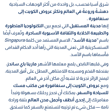
شرق آسيا فحسب، بل واحدة من أكثر الوجهات السياحية
دهشةً وروعةً في العالم وتكثر
عروض الكويت إلى
سنغافورة
.
إنها
مدينة المستقبل
التي تجمع بين
التكنولوجيا المتطورة
والطبيعة الخلابة والثقافة الآسيوية الساحرة
، وتُعرف أيضًا
باسم
“مدينة الأسد”
، الاسم المستمد من كلمة
Singapura
السنسكريتية التي تعني المدينة التي رآها أحد الحكام القدامى
فأسماها باسم الأسد.
وفي قلبها النابض يلمع معلمها الأشهر
مارينا باي ساندز
،
بفندقه الفخم ومسبحه اللامتناهي المطل على أفق المدينة،
ليمنح الزائر تجربة لا تشبه أي مكان آخر في العالم.
ومع
عروض الكويت إلى سنغافورة من مكتب مسك
للسياحة والسفر
، يمكنك أن تحجز رحلتك بسهولة وتبدأ
مغامرتك إلى
إحدى أنظف وأجمل مدن العالم
بثقة وراحة
تامة — فكل شيء تم ترتيبه لتستمتع بالسفر كما تستحق.