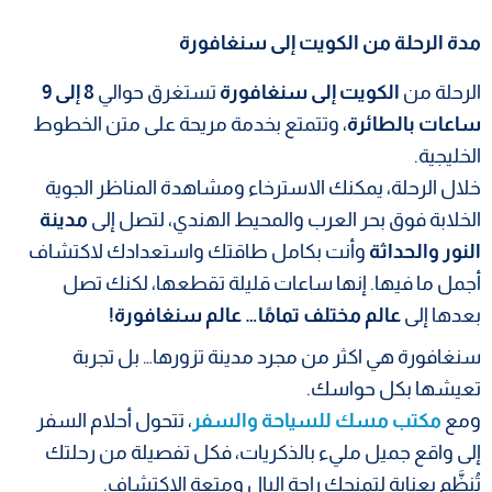
مدة الرحلة من الكويت إلى سنغافورة
الرحلة من
الكويت إلى سنغافورة
تستغرق حوالي
8 إلى 9
ساعات بالطائرة
، وتتمتع بخدمة مريحة على متن الخطوط
الخليجية.
خلال الرحلة، يمكنك الاسترخاء ومشاهدة المناظر الجوية
الخلابة فوق بحر العرب والمحيط الهندي، لتصل إلى
مدينة
النور والحداثة
وأنت بكامل طاقتك واستعدادك لاكتشاف
أجمل ما فيها. إنها ساعات قليلة تقطعها، لكنك تصل
بعدها إلى
عالم مختلف تمامًا… عالم سنغافورة!
سنغافورة هي اكثر من مجرد مدينة تزورها… بل تجربة
تعيشها بكل حواسك.
ومع
مكتب مسك للسياحة والسفر
، تتحول أحلام السفر
إلى واقع جميل مليء بالذكريات، فكل تفصيلة من رحلتك
تُنظَّم بعناية لتمنحك راحة البال ومتعة الاكتشاف.