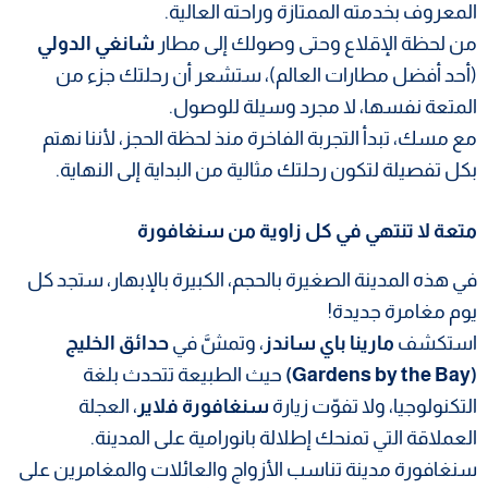
المعروف بخدمته الممتازة وراحته العالية.
من لحظة الإقلاع وحتى وصولك إلى مطار
شانغي الدولي
(أحد أفضل مطارات العالم)، ستشعر أن رحلتك جزء من
المتعة نفسها، لا مجرد وسيلة للوصول.
مع مسك، تبدأ التجربة الفاخرة منذ لحظة الحجز، لأننا نهتم
بكل تفصيلة لتكون رحلتك مثالية من البداية إلى النهاية.
متعة لا تنتهي في كل زاوية من سنغافورة
في هذه المدينة الصغيرة بالحجم، الكبيرة بالإبهار، ستجد كل
يوم مغامرة جديدة!
استكشف
مارينا باي ساندز
، وتمشَّ في
حدائق الخليج
(Gardens by the Bay)
حيث الطبيعة تتحدث بلغة
التكنولوجيا، ولا تفوّت زيارة
سنغافورة فلاير
، العجلة
العملاقة التي تمنحك إطلالة بانورامية على المدينة.
سنغافورة مدينة تناسب الأزواج والعائلات والمغامرين على