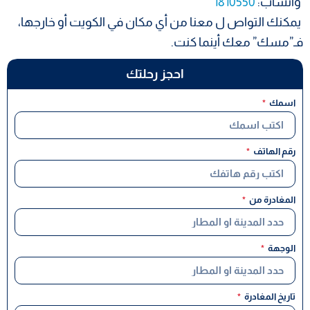
واتساب:
1810550
يمكنك التواص ل معنا من أي مكان في الكويت أو خارجها،
فـ”مسك” معك أينما كنت.
احجز رحلتك
اسمك
رقم الهاتف
المغادرة من
الوجهة
تاريخ المغادرة