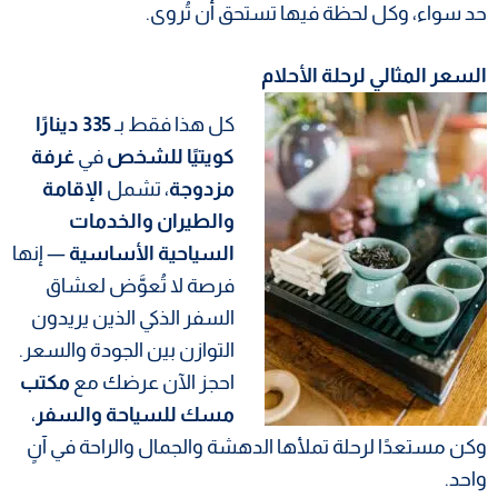
حد سواء، وكل لحظة فيها تستحق أن تُروى.
السعر المثالي لرحلة الأحلام
كل هذا فقط بـ
335 دينارًا
كويتيًا للشخص
في
غرفة
مزدوجة
، تشمل
الإقامة
والطيران والخدمات
السياحية الأساسية
— إنها
فرصة لا تُعوَّض لعشاق
السفر الذكي الذين يريدون
التوازن بين الجودة والسعر.
احجز الآن عرضك مع
مكتب
مسك للسياحة والسفر
،
وكن مستعدًا لرحلة تملأها الدهشة والجمال والراحة في آنٍ
واحد.