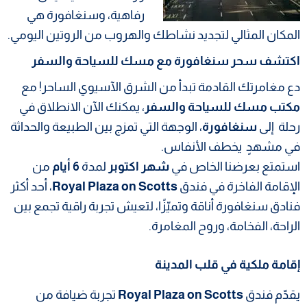
رفاهية، وسنغافورة هي
المكان المثالي لتجديد نشاطك والهروب من الروتين اليومي.
اكتشف سحر سنغافورة مع مسك للسياحة والسفر
دع مغامرتك القادمة تبدأ من الشرق الآسيوي الساحر! مع
مكتب مسك للسياحة والسفر
، يمكنك الآن الانطلاق في
رحلة إلى
سنغافورة
، الوجهة التي تمزج بين الطبيعة والحداثة
في مشهدٍ يخطف الأنفاس.
استمتع بعرضنا الخاص في
شهر اكتوبر
لمدة
6 أيام
من
الإقامة الفاخرة في فندق
Royal Plaza on Scotts
، أحد أكثر
فنادق سنغافورة أناقة وتميّزًا، لتعيش تجربة راقية تجمع بين
الراحة، الفخامة، وروح المغامرة.
إقامة ملكية في قلب المدينة
يقدّم فندق
Royal Plaza on Scotts
تجربة ضيافة من