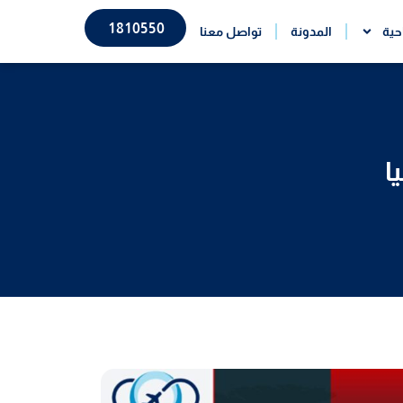
1810550
حية
المدونة
تواصل معنا
ا