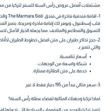
مشتملات أفضل عروض رأس السنة للسفر لتركيا من م
1- اقامة 
قلب إسطنبول، ويوفر لك إقامة فاخرة ومريحة. يتميز الفن
التسوق والمطاعم والمتاحف. مما يجعله الخيار الأمثل لا
2- حجز تذاكر طيران على متن افضل خطوط الطيران لاأناضول
والتي تتميز بـ
أسعار تنافسية.
شبكة واسعة من الوجهات.
خدمة على متن الطائرة ممتازة.
3- سعر مثالي يبدأ من 195 دينار فقط لا غير
لماذا تركيا وجهتك المثالية لقضاء عطلة رأس السنة؟
تتميز تركيا بالعديد من المقومات السياحية التي تجعلها 