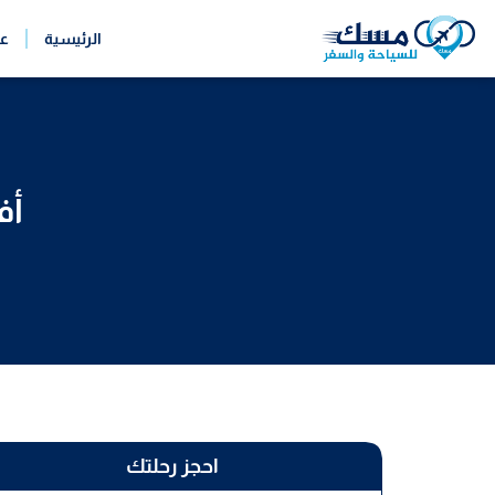
خطي
الرئيسية
ع
لى
لمحتوى
أف
احجز رحلتك