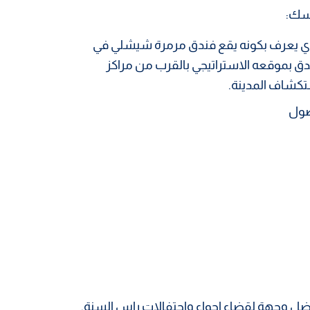
سك:
فندقية فاخرة في فندق The Marmara Sisli والذي يعرف بكونه يقع فندق مرمرة شيشلي في
دق بموقعه الاستراتيجي بالقرب من مراكز
ستكشاف المدينة.
افضل وجهة لقضاء اجواء واحتفالات راس السنة.