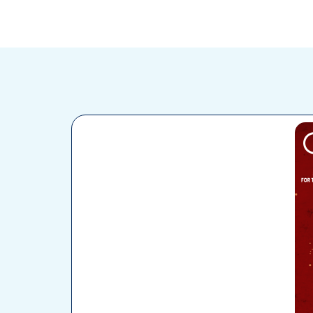
حجز تذاكر طي