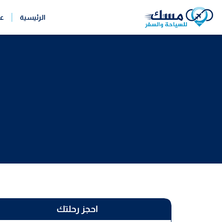
خطي
الرئيسية
ع
لى
لمحتوى
احجز رحلتك