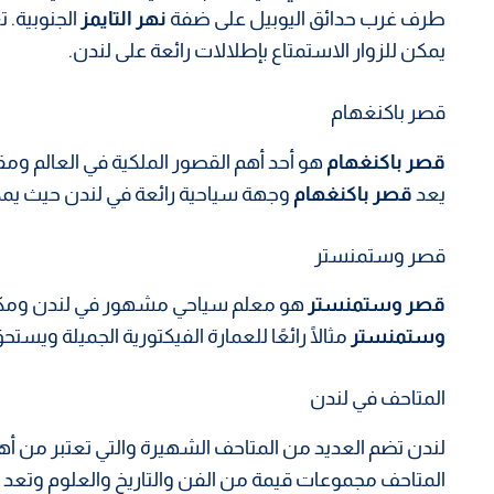
طرف غرب حدائق اليوبيل على ضفة
نهر التايمز
الجنوبية. ت
يمكن للزوار الاستمتاع بإطلالات رائعة على لندن.
قصر باكنغهام
قصر باكنغهام
هو أحد أهم القصور الملكية في العالم ومقر
يعد
قصر باكنغهام
وجهة سياحية رائعة في لندن حيث يمك
قصر وستمنستر
قصر وستمنستر
هو معلم سياحي مشهور في لندن ومكان 
وستمنستر
مثالًا رائعًا للعمارة الفيكتورية الجميلة ويستحق
المتاحف في لندن
لندن تضم العديد من المتاحف الشهيرة والتي تعتبر من أ
المتاحف مجموعات قيمة من الفن والتاريخ والعلوم وتعد م