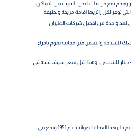
 وفخم يقع في قلب لندن بالقرب من الاماكن
لتي توفر لكل زائريها اقامة مريحة ولطيفة.
تى تعد واحدة من افضل شركات الطيران
للسياحة والسفر. فيزا مجانية نقوم باجراء
كل هذا سوف تحصل عليه بسعر جدا مناسب يبدأ من 495 دينار للشخص. وهذا اقل سعر سوف تجده في
هي معلم سياحي مشهور في لندن. تم بناء هذا العجلة الهوائية عام 1951 وتقع في