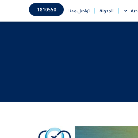
1810550
حية
المدونة
تواصل معنا