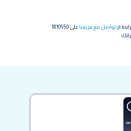
ابط ا
و تواصل مع فريقنا
على 1810550
راتك
رحلة دبي 4 أيام في نوفمبر – فندق Fairmont Dubai شامل الطيران من مسك للسياحة