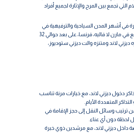
التي تجمع بين المرح والإثارة لجميع أفراد
مرة في أشهر المدن السياحية والترفيهية في
العالم، ديزني لاند باريس هي تعد مدينة ملاهي ومنتجع يقع في مارن لا فاليه، فرنسا، على بعد حوالي 32
زه ديزني لاند ومتنزه والت ديزني ستوديوز،
ر دخول ديزني لاند، مع خيارات مرنة تناسب
لتذاكر المتعددة الأيام.
 ترتيب وسائل النقل إلى حجز الإقامة في
ل لحظة دون أي عناء.
داخل ديزني لاند، مع مرشدين ذوي خبرة