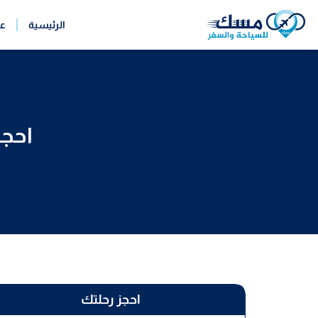
خطي
الرئيسية
ع
لى
لمحتوى
احجز
احجز رحلتك