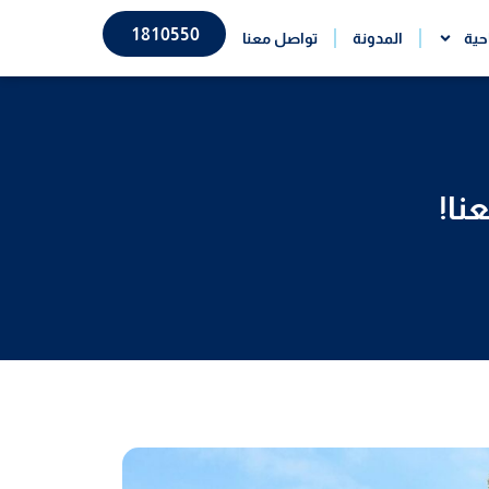
1810550
حية
المدونة
تواصل معنا
نا!