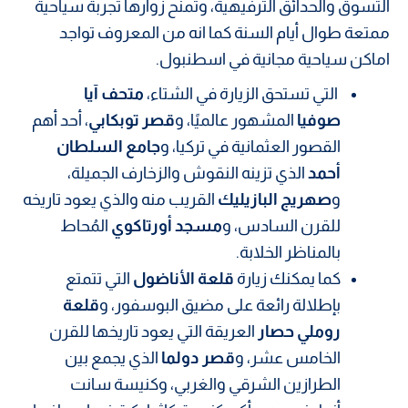
التسوق والحدائق الترفيهية، وتمنح زوارها تجربة سياحية
ممتعة طوال أيام السنة كما انه من المعروف تواجد
اماكن سياحية مجانية في اسطنبول.
التي تستحق الزيارة في الشتاء،
متحف آيا
صوفيا
المشهور عالميًا، و
قصر توبكابي
، أحد أهم
القصور العثمانية في تركيا، و
جامع السلطان
أحمد
الذي تزينه النقوش والزخارف الجميلة،
و
صهريج البازيليك
القريب منه والذي يعود تاريخه
للقرن السادس، و
مسجد أورتاكوي
المُحاط
بالمناظر الخلابة.
كما يمكنك زيارة
قلعة الأناضول
التي تتمتع
بإطلالة رائعة على مضيق البوسفور، و
قلعة
روملي حصار
العريقة التي يعود تاريخها للقرن
الخامس عشر، و
قصر دولما
الذي يجمع بين
الطرازين الشرقي والغربي، وكنيسة سانت