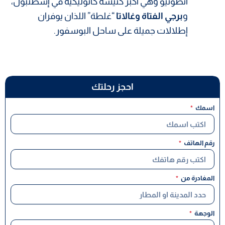
أنطونيو وهي أكبر كنيسة كاثوليكية في إسطنبول،
و
برجي الفتاة وغالاتا
“غلطة” اللذان يوفران
إطلالات جميلة على ساحل البوسفور.
احجز رحلتك
اسمك
رقم الهاتف
المغادرة من
الوجهة