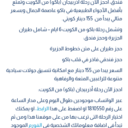
فندق، احجز الآن رحلة أذربيجان (باكو) من الكويت وتمتع
بأفضل الأجواء الطبيعية في باكو عاصمة الجمال وبسعر
مثالي يبدأ من 155 دينار كويتي.
وتشمل رحلة باكو من الكويت 6 ايام – شامل طيران
الجزيرة وحجز فندق:
حجز طيران على متن خطوط الجزيرة
حجز فندقي فاخر في قلب باكو
السعر يبدا من 155 دينار مع امكانية تنسيق جولات سياحية
متنوعة للراغبين المتعة والرفاهية
احجز الآن رحلة أذربيجان (باكو) من الكويت:
عبر الواتساب موجودين طوال اليوم وعلى مدار الساعة
على رقم 1810550 او اضغط على هذا
الرابط،
او يمكنك
اختيار الرحلة التى ترغب بها من على موقعنا هذا ومن ثم
تبدأ في اضافة معلوماتك الشخصية في
الفورم
الموجود