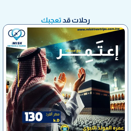
رحلات قد
تعجبك