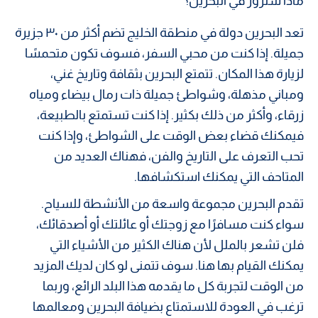
ماذا ستزور في البحرين؟
تعد البحرين دولة في منطقة الخليج تضم أكثر من ٣٠ جزيرة
جميلة. إذا كنت من محبي السفر، فسوف تكون متحمسًا
لزيارة هذا المكان. تتمتع البحرين بثقافة وتاريخ غني،
ومباني مذهلة، وشواطئ جميلة ذات رمال بيضاء ومياه
زرقاء، وأكثر من ذلك بكثير. إذا كنت تستمتع بالطبيعة،
فيمكنك قضاء بعض الوقت على الشواطئ، وإذا كنت
تحب التعرف على التاريخ والفن، فهناك العديد من
المتاحف التي يمكنك استكشافها.
تقدم البحرين مجموعة واسعة من الأنشطة للسياح.
سواء كنت مسافرًا مع زوجتك أو عائلتك أو أصدقائك،
فلن تشعر بالملل لأن هناك الكثير من الأشياء التي
يمكنك القيام بها هنا. سوف تتمنى لو كان لديك المزيد
من الوقت لتجربة كل ما يقدمه هذا البلد الرائع، وربما
ترغب في العودة للاستمتاع بضيافة البحرين ومعالمها