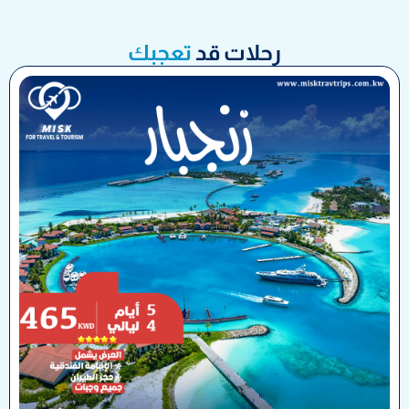
رحلات قد
تعجبك