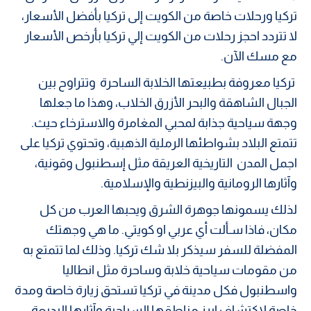
تركيا ورحلات خاصة من الكويت إلى تركيا بأفضل الأسعار،
لا تتردد احجز رحلات من الكويت إلي تركيا بأرخص الأسعار
مع مسك الآن.
تركيا معروفة بطبيعتها الخلابة الساحرة وتتراوح بين
الجبال الشاهقة والبحر الأزرق الخلاب، وهذا ما جعلها
وجهة سياحية جذابة لمحبي المغامرة والاسترخاء حيث.
تتمتع البلاد بشواطئها الرملية الذهبية، وتحتوي تركيا على
اجمل المدن التاريخية العريقة مثل إسطنبول وقونية،
وآثارها الرومانية والبيزنطية والإسلامية.
لذلك يسمونها جوهرة الشرق ويحبها العرب من كل
مكان، فاذا سـألت أي عربي او كويتي. ما هي وجهتك
المفضلة للسفر سيذكر بلا شك تركيا. وذلك لما تتمتع به
من مقومات سياحية خلابة وساحرة مثل انطاليا
واسطنبول فكل مدينة في تركيا تستحق زيارة خاصة ومدة
خاصة لاكتشاف ابرز مناطقها السياحية وآثارها البديعة.