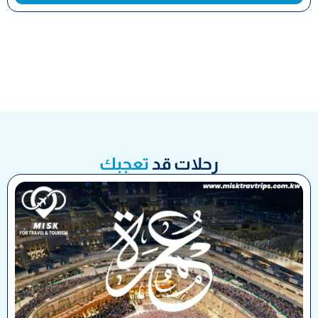
رحلات قد
تعجبك